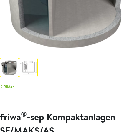
2 Bilder
®
friwa
-sep Kompaktanlagen
SF/MAKS/AS