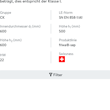
beträgt, dies entspricht der Klasse I.
Gruppe
LE-Norm
CK
SN EN 858-1/A1
Innendurchmesser d
(mm)
Höhe h
(mm)
1
1
600
500
Höhe h
(mm)
Produktlinie
2
600
friwa®-sep
Swissness
HW
22
Filter