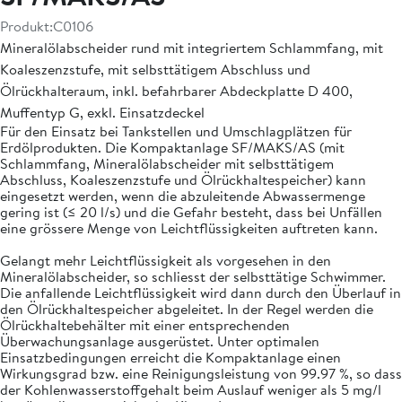
Produkt:
C0106
Mineralölabscheider rund mit integriertem Schlammfang, mit
Koaleszenzstufe, mit selbsttätigem Abschluss und
Ölrückhalteraum, inkl. befahrbarer Abdeckplatte D 400,
Muffentyp G, exkl. Einsatzdeckel
Für den Einsatz bei Tankstellen und Umschlagplätzen für
Erdölprodukten. Die Kompaktanlage SF/MAKS/AS (mit
Schlammfang, Mineralölabscheider mit selbsttätigem
Abschluss, Koaleszenzstufe und Ölrückhaltespeicher) kann
eingesetzt werden, wenn die abzuleitende Abwassermenge
gering ist (≤ 20 l/s) und die Gefahr besteht, dass bei Unfällen
eine grössere Menge von Leichtflüssigkeiten auftreten kann.
Gelangt mehr Leichtflüssigkeit als vorgesehen in den
Mineralölabscheider, so schliesst der selbsttätige Schwimmer.
Die anfallende Leichtflüssigkeit wird dann durch den Überlauf in
den Ölrückhaltespeicher abgeleitet. In der Regel werden die
Ölrückhaltebehälter mit einer entsprechenden
Überwachungsanlage ausgerüstet. Unter optimalen
Einsatzbedingungen erreicht die Kompaktanlage einen
Wirkungsgrad bzw. eine Reinigungsleistung von 99.97 %, so dass
der Kohlenwasserstoffgehalt beim Auslauf weniger als 5 mg/l