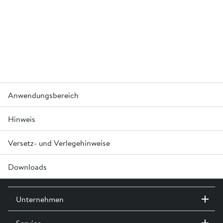
Anwendungsbereich
Hinweis
Für den Einsatz als dezentraler Strassenablauf.
Für den Rückhalt von Schwermetall und GUS (gesamte
ungelöste Stoffe) im Strassenabwasser.
Versetz- und Verlegehinweise
Der Einlauf kann auf Bestellung auch seitlich ausgeführt
werden.
Downloads
Aus Wartungsgründen dürfen die Einstiegsöffnungen
maximal um 30 cm aufgesetzt werden.
®
Technische Dokumentation friwa
-3P Hydrosysteme »
Unternehmen
®
Planungsgrundlagen Wasserbehandlung friwa
»
Service