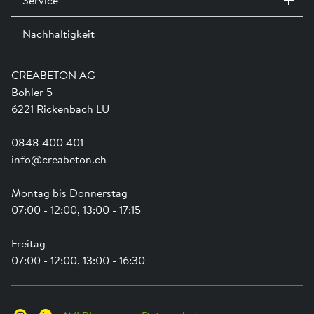
Kontakt / Standorte
Ausstellungen
Nachhaltigkeit
Team
Dienstleistungen
Jobs
Kataloge und Magazine
Ausbildung
Shop Hilfe
Engagement
CREABETON AG
Anwendungsunterstützung
Swissness
Bohler 5
Newsletter
Schwammstadt
6221 Rickenbach LU
0848 400 401
info@creabeton.ch
Montag bis Donnerstag
07:00 - 12:00, 13:00 - 17:15
-
Freitag
07:00 - 12:00, 13:00 - 16:30