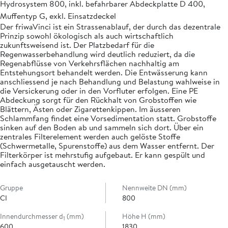
Hydrosystem 800, inkl. befahrbarer Abdeckplatte D 400,
Muffentyp G, exkl. Einsatzdeckel
Der friwaVinci ist ein Strassenablauf, der durch das dezentrale
Prinzip sowohl ökologisch als auch wirtschaftlich
zukunftsweisend ist. Der Platzbedarf für die
Regenwasserbehandlung wird deutlich reduziert, da die
Regenabflüsse von Verkehrsflächen nachhaltig am
Entstehungsort behandelt werden. Die Entwässerung kann
anschliessend je nach Behandlung und Belastung wahlweise in
die Versickerung oder in den Vorfluter erfolgen. Eine PE
Abdeckung sorgt für den Rückhalt von Grobstoffen wie
Blättern, Ästen oder Zigarettenkippen. Im äusseren
Schlammfang findet eine Vorsedimentation statt. Grobstoffe
sinken auf den Boden ab und sammeln sich dort. Über ein
zentrales Filterelement werden auch gelöste Stoffe
(Schwermetalle, Spurenstoffe) aus dem Wasser entfernt. Der
Filterkörper ist mehrstufig aufgebaut. Er kann gespült und
einfach ausgetauscht werden.
Gruppe
Nennweite DN (mm)
CI
800
Innendurchmesser d
(mm)
Höhe H (mm)
1
600
1830